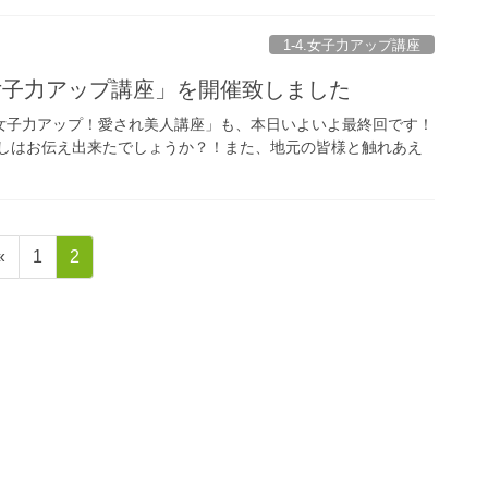
1-4.女子力アップ講座
 女子力アップ講座」を開催致しました
A流女子力アップ！愛され美人講座」も、本日いよいよ最終回です！
少しはお伝え出来たでしょうか？！また、地元の皆様と触れあえ
ペ
ペ
«
1
2
ー
ー
ジ
ジ