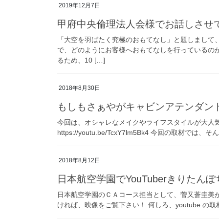
2019年12月7日
甲府中央倫理法人会様でお話しさせ
「大空を羽ばたく究極のおもてなし」と題しまして
で、どのようにお客様へおもてなしを行っているの
るため、10 […]
2018年8月30日
もしもさぁやがキャビンアテンダン
今回は、オシャレなメイクやライフスタイルが大人気の美容
https://youtu.be/TcxY7lm5Bk4 今回の取材では、そ
2018年8月12日
日本航空学園でYouTuberきりた
日本航空学園のＣＡコース担当として、菅又蒼圭美が 人
ければ、映像をご覧下さい！ 何しろ、youtube 