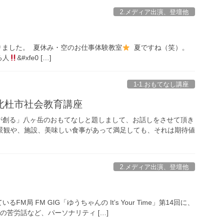
2.メディア出演、登壇他
りました。 夏休み・空のお仕事体験教室
夏ですね（笑）。
る人
&#xfe0 […]
1-1.おもてなし講座
北杜市社会教育講座
が創る」八ヶ岳のおもてなしと題しまして、お話しをさせて頂き
景観や、施設、美味しい食事があって満足しても、それは期待値
2.メディア出演、登壇他
 FM GIG「ゆうちゃんの It’s Your Time」第14回に、
の苦労話など、パーソナリティ […]