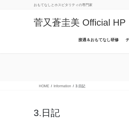
コ
ナ
おもてなしとホスピタリティの専門家
ン
ビ
テ
ゲ
菅又蒼圭美 Official HP
ン
ー
ツ
シ
に
ョ
接遇＆おもてなし研修
移
ン
動
に
移
動
HOME
Information
3.日記
3.日記