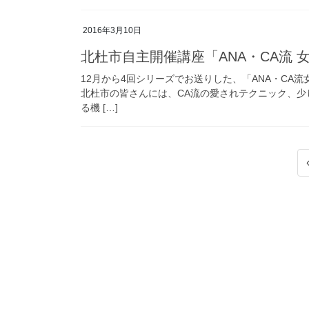
2016年3月10日
北杜市自主開催講座「ANA・CA流
12月から4回シリーズでお送りした、「ANA・C
北杜市の皆さんには、CA流の愛されテクニック、
る機 […]
投
稿
の
ペ
ー
ジ
送