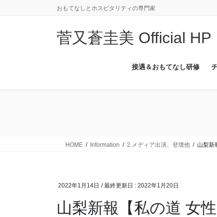
コ
ナ
おもてなしとホスピタリティの専門家
ン
ビ
テ
ゲ
菅又蒼圭美 Official HP
ン
ー
ツ
シ
に
ョ
接遇＆おもてなし研修
移
ン
動
に
移
動
HOME
Information
2.メディア出演、登壇他
山梨新
2022年1月14日
/ 最終更新日 :
2022年1月20日
山梨新報【私の道 女