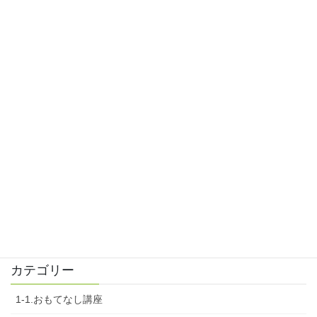
令和3年3月3日 山梨交通おもてなしコミュニケーションセミナー
2021年3月3日
令和3年2月25日 山梨おもてなしセミナー
2021年2月25日
令和3年2月22日 私らしく生き生き！！人生を振り返る大人のキ
ャリア講座
2021年2月22日
令和3年1月26日 昇仙峡おもてなしセミナー
2021年1月26日
令和2年12月10日 夢を実現する！女性のためのキャリア講座
2020年12月10日
カテゴリー
1-1.おもてなし講座